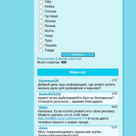
Уфа
Нейва
Сосьва
Чусовая
Лозьва
Пелым
Исеть
Ница
Тура
Пышма
Тавда
Результаты
|
Архив опросов
Всего ответов:
486
Мини-чат