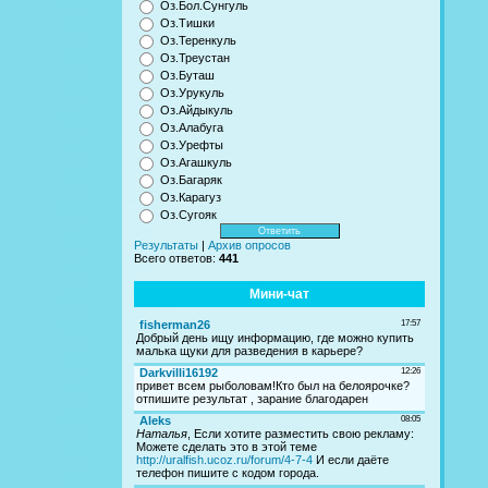
Оз.Бол.Сунгуль
Оз.Тишки
Оз.Теренкуль
Оз.Треустан
Оз.Буташ
Оз.Урукуль
Оз.Айдыкуль
Оз.Алабуга
Оз.Урефты
Оз.Агашкуль
Оз.Багаряк
Оз.Карагуз
Оз.Сугояк
Результаты
|
Архив опросов
Всего ответов:
441
Мини-чат