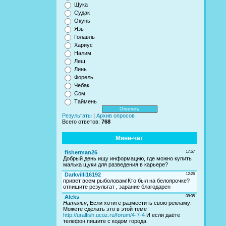
Щука
Судак
Окунь
Язь
Голавль
Хариус
Налим
Лещ
Линь
Форель
Чебак
Сом
Таймень
Результаты
|
Архив опросов
Всего ответов:
768
Мини-чат